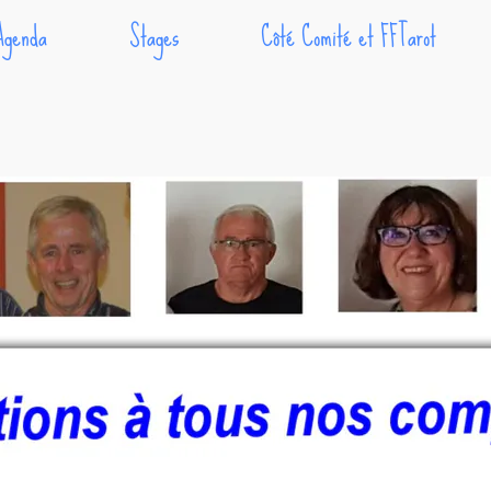
Agenda
Stages
Côté Comité et FFTarot